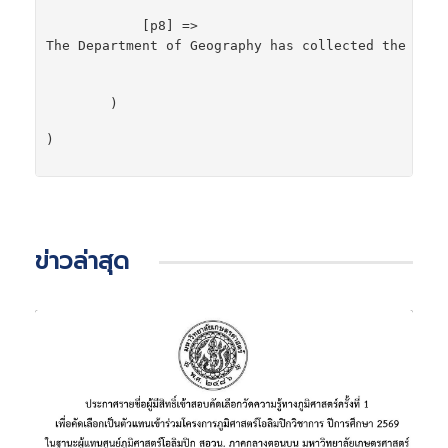
            [p8] => 
The 
Department of Geography has collected the grad
        )

)

ข่าวล่าสุด