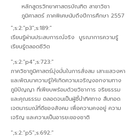
หลักสูตรวิทยาศาสตรบัณฑิต สาขาวิชา
ภูมิศาสตร์ ภาคพิเศษนับถึงปีการศึกษา 2557
";s:2:"p3";s:189:"
เรียนรู้ผ่านประสบการณ์จริง บูรณาการความรู้
เรียนรู้ตลอดชีวิต
";s:2:"p4";s:723:"
ภาควิชาภูมิศาสตร์มุ่งมั่นในการสั่งสม เสาะแสวงหา
และพัฒนาความรู้ให้เกิดความเจริญงอกงามทาง
ภูมิปัญญา ที่เพียบพร้อมด้วยวิชาการ จริยธรรม
และคุณธรรม ตลอดจนเป็นผู้ชี้นำทิศทาง สืบทอด
เจตนารมณ์ที่ดีของสังคม เพื่อความคงอยู่ ความ
เจริญ และความเป็นอารยะของชาติ
";s:2:"p5";s:692:"