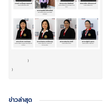
        )

)

ข่าวล่าสุด