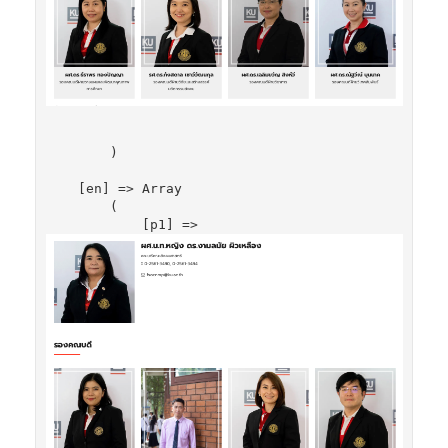
        )

    [en] => Array

        (

            [p1] => 