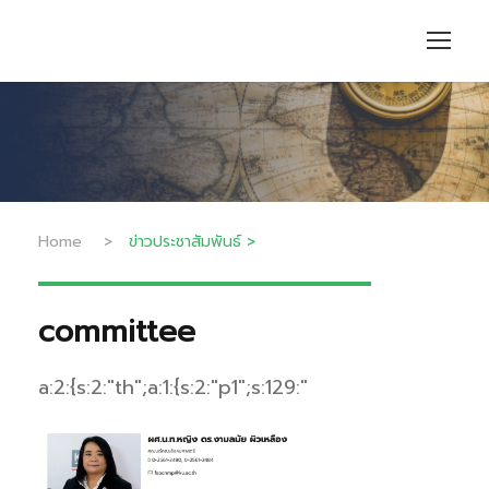
Home
>
ข่าวประชาสัมพันธ์
>
committee
a:2:{s:2:"th";a:1:{s:2:"p1";s:129:"