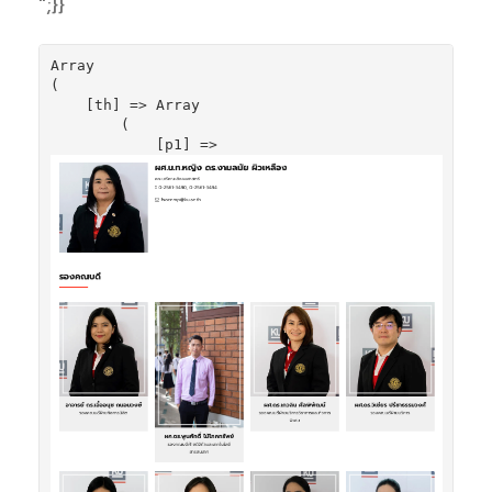
";}}
Array

(

    [th] => Array

        (

            [p1] => 