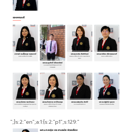
";}s:2:"en";a:1:{s:2:"p1";s:129:"